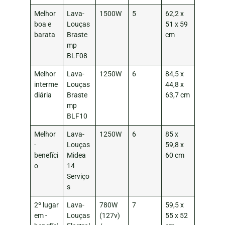
Melhor
Lava-
1500W
5
62,2 x
boa e
Louças
51 x 59
barata
Braste
cm
mp
BLF08
Melhor
Lava-
1250W
6
84,5 x
interme
Louças
44,8 x
diária
Braste
63,7 cm
mp
BLF10
Melhor
Lava-
1250W
6
85 x
-
Louças
59,8 x
benefíci
Midea
60 cm
o
14
Serviço
s
2º lugar
Lava-
780W
7
59,5 x
em -
Louças
(127v)
55 x 52