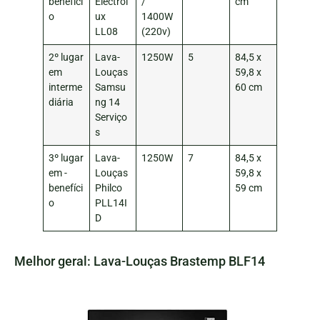
benefíci
Electrol
/
cm
o
ux
1400W
LL08
(220v)
2º lugar
Lava-
1250W
5
84,5 x
em
Louças
59,8 x
interme
Samsu
60 cm
diária
ng 14
Serviço
s
3º lugar
Lava-
1250W
7
84,5 x
em -
Louças
59,8 x
benefíci
Philco
59 cm
o
PLL14I
D
Melhor geral: Lava-Louças Brastemp BLF14