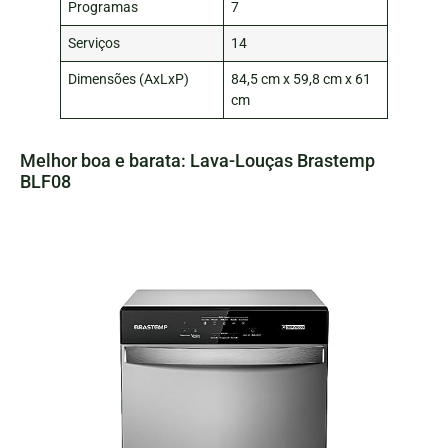
Programas
7
Serviços
14
Dimensões (AxLxP)
84,5 cm x 59,8 cm x 61
cm
Melhor boa e barata: Lava-Louças Brastemp
BLF08