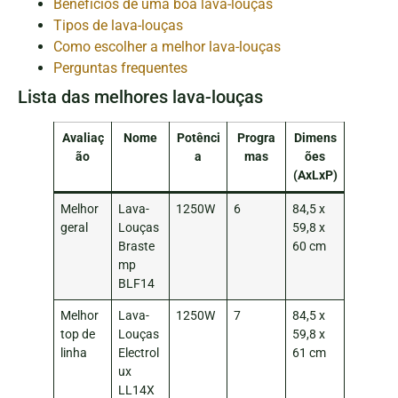
Benefícios de uma boa lava-louças
Tipos de lava-louças
Como escolher a melhor lava-louças
Perguntas frequentes
Lista das melhores lava-louças
Avaliaç
Nome
Potênci
Progra
Dimens
ão
a
mas
ões
(AxLxP)
Melhor
Lava-
1250W
6
84,5 x
geral
Louças
59,8 x
Braste
60 cm
mp
BLF14
Melhor
Lava-
1250W
7
84,5 x
top de
Louças
59,8 x
linha
Electrol
61 cm
ux
LL14X