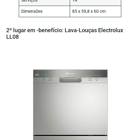
Serviços
14
Dimensões
85 x 59,8 x 60 cm
2º lugar em -benefício: Lava-Louças Electrolux
LL08