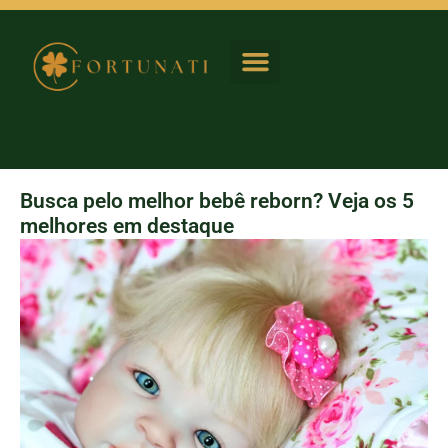
Casa e Jardim
Busca pelo melhor bebê reborn? Veja os 5
melhores em destaque