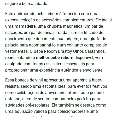
seguro e bem-acabado.
Este aprimorado bebê reborn é fornecido com uma
extensa coleção de acessórios complementares. Ele inclui
uma mamadeira, uma chupeta magnética, um par de
calçados, um par de meias, fraldas, um certificado de
nascimento que documenta sua origem, uma girafa de
pelúcia para acompanhá-lo e um conjunto completo de
vestimentas. O Bebê Reborn Brastoy Olhos Castanhos,
representando o
melhor bebe reborn
disponível, vem
equipado com todos esses itens essenciais para
proporcionar uma experiência autêntica e envolvente.
Essa boneca de vinil apresenta uma aparência hiper-
realista, sendo uma escolha ideal para eventos festivos
como celebrações de aniversário infantil ou o período
natalino, além de ser um companheiro perfeito para
atividades pré-escolares. Ela também se destaca como
uma aquisição valiosa para colecionadores e uma