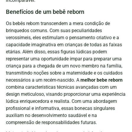
incomparável.
Benefícios de um bebê reborn
Os bebês reborn transcendem a mera condição de
brinquedos comuns. Com suas peculiaridades
verossímeis, eles estimulam o pensamento criativo e a
capacidade imaginativa em crianças de todas as faixas
etárias. Além disso, essas figuras lúdicas podem
representar uma oportunidade ímpar para preparar uma
criança para a chegada de um novo membro na família,
transmitindo noções sobre a maternidade e os cuidados
necessários a um recém-nascido. A
melhor bebe reborn
combina características técnicas avançadas com um
design meticuloso, visando proporcionar uma experiência
lúdica enriquecedora e realista. Com uma abordagem
profissional e informativa, essas bonecas singulares
auxiliam no desenvolvimento saudável e na
compreensão de responsabilidades futuras.