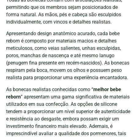
permitindo que os membros sejam posicionados de
forma natural. As mãos, pés e cabeça são esculpidos
individualmente, com vincos e detalhes realistas.
Apresentando design anatômico acurado, cada bebe
reborn é composto por materiais macios e detalhes
meticulosos, como veias salientes, unhas esculpidas,
poros, manchas de nascença e até mesmo lanugo
(penugem fina presente em recém-nascidos). As bonecas
respiram pela boca, movem os olhos e possuem peso
realista para proporcionar uma experiência encantadora.
As bonecas realistas conhecidas como “
melhor bebe
reborn
” apresentam uma gama significativa de materiais
utilizados em sua confecção. As opções de silicone
tendem a proporcionar um nível superior de autenticidade
e resistência ao desgaste, embora possam exigir um
investimento financeiro mais elevado. Ademais, é
imprescindível avaliar a qualidade dos pormenores, tais