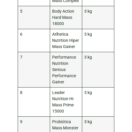
Mass Complex
5
Body Action
3 kg
Hard Mass
18000
6
Atlhetica
3 kg
Nutrition Hiper
Mass Gainer
7
Performance
3 kg
Nutrition
Serious
Performance
Gainer
8
Leader
3 kg
Nutrition Hi-
Mass Prime
15000
9
Probiótica
3 kg
Mass Monster