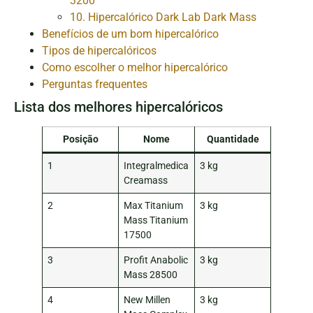
3200
10. Hipercalórico Dark Lab Dark Mass
Benefícios de um bom hipercalórico
Tipos de hipercalóricos
Como escolher o melhor hipercalórico
Perguntas frequentes
Lista dos melhores hipercalóricos
Posição
Nome
Quantidade
1
Integralmedica
3 kg
Creamass
2
Max Titanium
3 kg
Mass Titanium
17500
3
Profit Anabolic
3 kg
Mass 28500
4
New Millen
3 kg